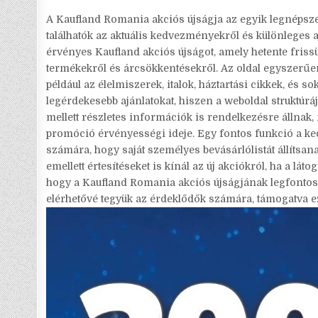
A Kaufland Romania akciós újságja az egyik legnépsz
találhatók az aktuális kedvezményekről és különleges 
érvényes Kaufland akciós újságot, amely hetente frissü
termékekről és árcsökkentésekről. Az oldal egyszerűe
például az élelmiszerek, italok, háztartási cikkek, és
legérdekesebb ajánlatokat, hiszen a weboldal struktúrá
mellett részletes információk is rendelkezésre állnak
promóció érvényességi ideje. Egy fontos funkció a ked
számára, hogy saját személyes bevásárlólistát állítsan
emellett értesítéseket is kínál az új akciókról, ha a lá
hogy a Kaufland Romania akciós újságjának legfontos
elérhetővé tegyük az érdeklődők számára, támogatva ez