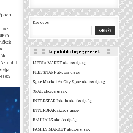
 éppen
Keresés
riák,
KERESÉS
mukra
rmékek
 a
Legutóbbi bejegyzések
lók
 Az oldal
MEDIA MARKT akciós újság
célja,
FRESSNAPF akciós újság
mesen
Spar Market és City Spar akciós újság
SPAR akciós újság
INTERSPAR Iskola akciós újság
INTERSPAR akciós újság
BAUHAUS akciós újság
FAMILY MARKET akciós újság