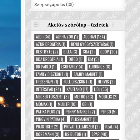
Szépségápolás
(29)
Akciós szórólap – üzletek
ALDI
(34)
ALPHA ZOO
(1)
AUCHAN
(134)
AZUR DROGÉRIA
(1)
BENU GYÓGYSZERTÁRAK
(1)
BESTBYTE
(2)
BILLA
(3)
CBA
(2)
COOP
(20)
DDA DROGÉRIA
(1)
DIEGO
(1)
DM
(5)
DR PADLÓ
(1)
ECOFAMILY
(4)
EURONICS
(8)
FAMILY DISZKONT
(1)
FAMILY MARKET
(1)
FRESSNAPF
(1)
FULL DISZKONT
(1)
HERVIS
(2)
INTERSPAR
(24)
KAUFLAND
(17)
LIDL
(55)
MECSEK FÜSZÉRT
(3)
METRO
(33)
MÖBELIX
(2)
MÖMAX
(1)
MÜLLER
(10)
OBI
(1)
PATIKA PLUS
(1)
PENNY MARKET
(2)
PEPCO
(5)
PINGVIN PATIKA
(4)
PLUSMARKET
(1)
PRAKTIKER
(2)
PRIVAT ÉLELMISZER
(2)
REAL
(4)
ROSSMANN
(9)
RS BÚTOR
(1)
SPAR
(48)