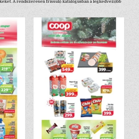
rmékeket. A rendszeresen frissülő katalógusban a legkedvezőbb