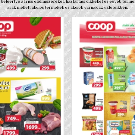
at, beleértve a friss élelmiszereket, háztartási cikkeket és egyéb te
árak mellett akciós termékek és akciók várnak az üzleteikben.