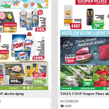
P akciós újság
TISZA COOP Szuper Plusz akc
R
ÉLELMISZER
COOP