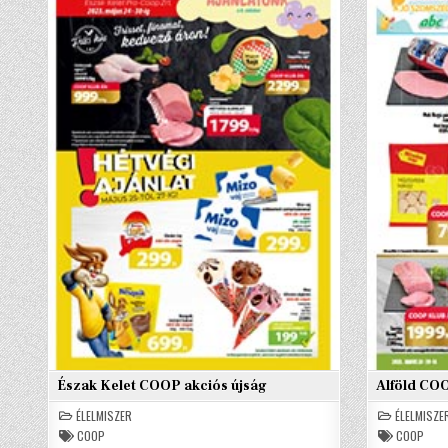
Észak Kelet COOP akciós újság
Alföld COO
ÉLELMISZER
ÉLELMISZE
COOP
COOP