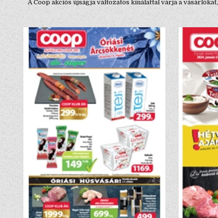
A Coop akciós újságja változatos kínálattal várja a vásárlók