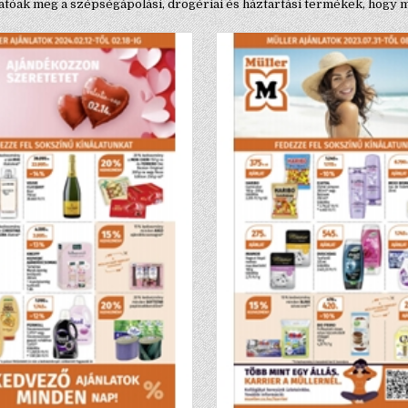
lhatóak meg a szépségápolási, drogériai és háztartási termékek, hogy