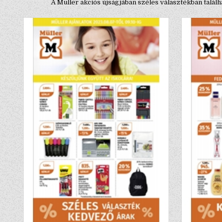
A Müller akciós újságjában széles választékban talá