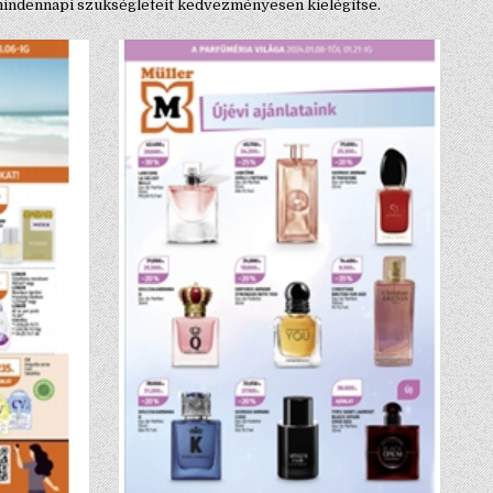
 mindennapi szükségleteit kedvezményesen kielégítse.