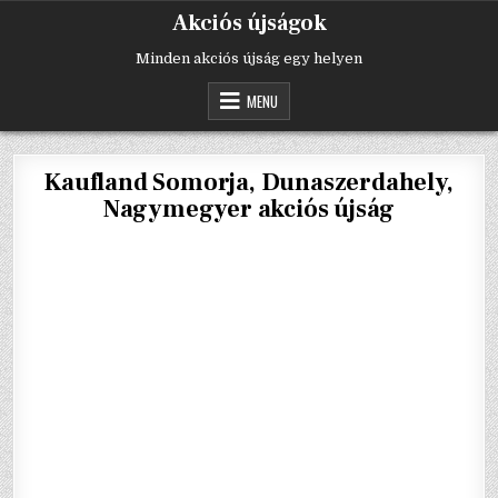
Skip
Akciós újságok
to
content
Minden akciós újság egy helyen
MENU
Kaufland Somorja, Dunaszerdahely,
Nagymegyer akciós újság