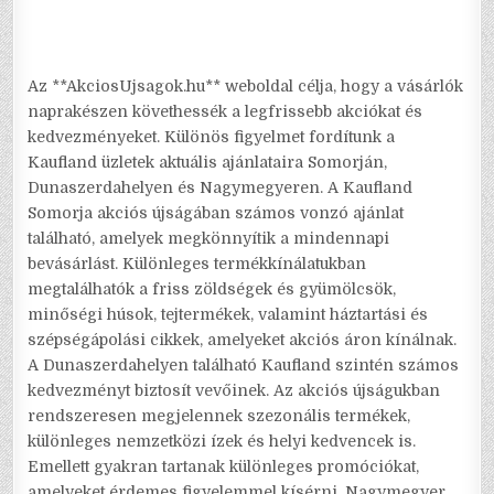
Az **AkciosUjsagok.hu** weboldal célja, hogy a vásárlók
naprakészen követhessék a legfrissebb akciókat és
kedvezményeket. Különös figyelmet fordítunk a
Kaufland üzletek aktuális ajánlataira Somorján,
Dunaszerdahelyen és Nagymegyeren. A Kaufland
Somorja akciós újságában számos vonzó ajánlat
található, amelyek megkönnyítik a mindennapi
bevásárlást. Különleges termékkínálatukban
megtalálhatók a friss zöldségek és gyümölcsök,
minőségi húsok, tejtermékek, valamint háztartási és
szépségápolási cikkek, amelyeket akciós áron kínálnak.
A Dunaszerdahelyen található Kaufland szintén számos
kedvezményt biztosít vevőinek. Az akciós újságukban
rendszeresen megjelennek szezonális termékek,
különleges nemzetközi ízek és helyi kedvencek is.
Emellett gyakran tartanak különleges promóciókat,
amelyeket érdemes figyelemmel kísérni. Nagymegyer