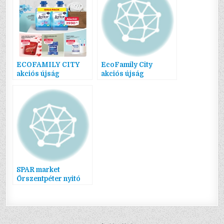
ECOFAMILY CITY
EcoFamily City
akciós újság
akciós újság
SPAR market
Őrszentpéter nyitó
akciós újság