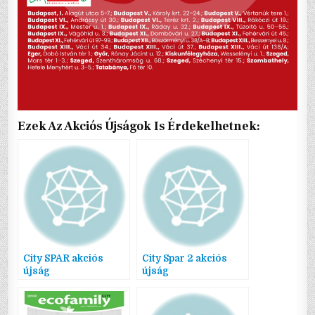
Ezek Az Akciós Újságok Is Érdekelhetnek:
City SPAR akciós
City Spar 2 akciós
újság
újság