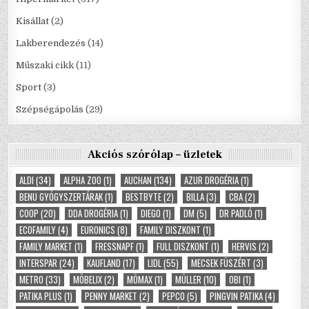
Kisállat
(2)
Lakberendezés
(14)
Műszaki cikk
(11)
Sport
(3)
Szépségápolás
(29)
Akciós szórólap – üzletek
ALDI
(34)
ALPHA ZOO
(1)
AUCHAN
(134)
AZUR DROGÉRIA
(1)
BENU GYÓGYSZERTÁRAK
(1)
BESTBYTE
(2)
BILLA
(3)
CBA
(2)
COOP
(20)
DDA DROGÉRIA
(1)
DIEGO
(1)
DM
(5)
DR PADLÓ
(1)
ECOFAMILY
(4)
EURONICS
(8)
FAMILY DISZKONT
(1)
FAMILY MARKET
(1)
FRESSNAPF
(1)
FULL DISZKONT
(1)
HERVIS
(2)
INTERSPAR
(24)
KAUFLAND
(17)
LIDL
(55)
MECSEK FÜSZÉRT
(3)
METRO
(33)
MÖBELIX
(2)
MÖMAX
(1)
MÜLLER
(10)
OBI
(1)
PATIKA PLUS
(1)
PENNY MARKET
(2)
PEPCO
(5)
PINGVIN PATIKA
(4)