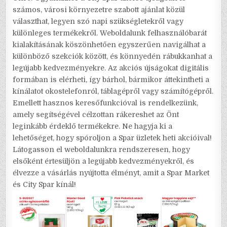
számos, városi környezetre szabott ajánlat közül
választhat, legyen szó napi szükségletekről vagy
különleges termékekről. Weboldalunk felhasználóbarát
kialakításának köszönhetően egyszerűen navigálhat a
különböző szekciók között, és könnyedén rábukkanhat a
legújabb kedvezményekre. Az akciós újságokat digitális
formában is elérheti, így bárhol, bármikor áttekintheti a
kínálatot okostelefonról, táblagépről vagy számítógépről.
Emellett hasznos keresőfunkcióval is rendelkezünk,
amely segítségével célzottan rákereshet az Önt
leginkább érdeklő termékekre. Ne hagyja ki a
lehetőséget, hogy spóroljon a Spar üzletek heti akcióival!
Látogasson el weboldalunkra rendszeresen, hogy
elsőként értesüljön a legújabb kedvezményekről, és
élvezze a vásárlás nyújtotta élményt, amit a Spar Market
és City Spar kínál!