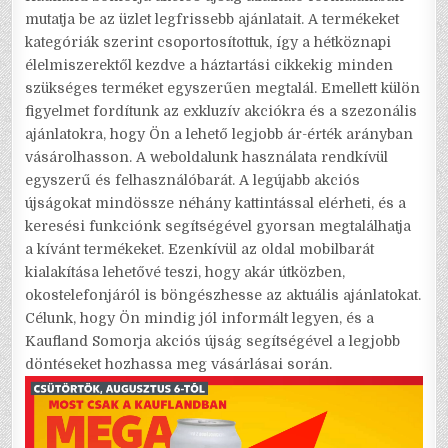
mutatja be az üzlet legfrissebb ajánlatait. A termékeket
kategóriák szerint csoportosítottuk, így a hétköznapi
élelmiszerektől kezdve a háztartási cikkekig minden
szükséges terméket egyszerűen megtalál. Emellett külön
figyelmet fordítunk az exkluzív akciókra és a szezonális
ajánlatokra, hogy Ön a lehető legjobb ár-érték arányban
vásárolhasson. A weboldalunk használata rendkívül
egyszerű és felhasználóbarát. A legújabb akciós
újságokat mindössze néhány kattintással elérheti, és a
keresési funkciónk segítségével gyorsan megtalálhatja
a kívánt termékeket. Ezenkívül az oldal mobilbarát
kialakítása lehetővé teszi, hogy akár útközben,
okostelefonjáról is böngészhesse az aktuális ajánlatokat.
Célunk, hogy Ön mindig jól informált legyen, és a
Kaufland Somorja akciós újság segítségével a legjobb
döntéseket hozhassa meg vásárlásai során.