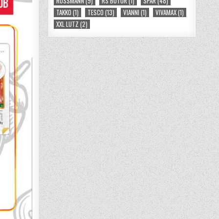
ROSSMANN
(9)
RS BÚTOR
(1)
SPAR
(48)
TAKKO
(1)
TESCO
(13)
VIANNI
(1)
VIVAMAX
(1)
XXL LUTZ
(2)