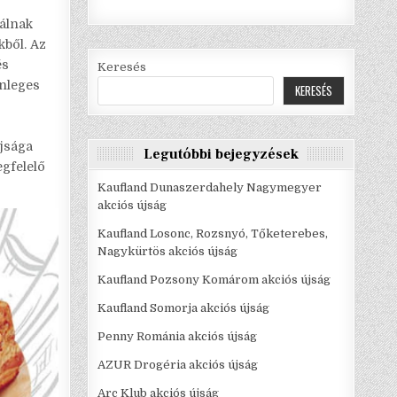
álnak
kből. Az
és
Keresés
önleges
KERESÉS
újsága
Legutóbbi bejegyzések
egfelelő
Kaufland Dunaszerdahely Nagymegyer
akciós újság
Kaufland Losonc, Rozsnyó, Tőketerebes,
Nagykürtös akciós újság
Kaufland Pozsony Komárom akciós újság
Kaufland Somorja akciós újság
Penny Románia akciós újság
AZUR Drogéria akciós újság
Arc Klub akciós újság