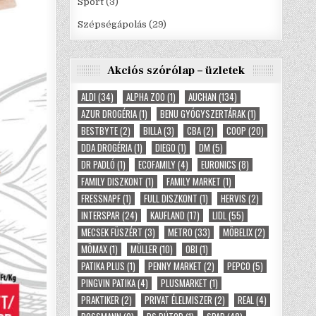
Sport
(3)
Szépségápolás
(29)
Akciós szórólap – üzletek
ALDI
(34)
ALPHA ZOO
(1)
AUCHAN
(134)
AZUR DROGÉRIA
(1)
BENU GYÓGYSZERTÁRAK
(1)
BESTBYTE
(2)
BILLA
(3)
CBA
(2)
COOP
(20)
DDA DROGÉRIA
(1)
DIEGO
(1)
DM
(5)
DR PADLÓ
(1)
ECOFAMILY
(4)
EURONICS
(8)
FAMILY DISZKONT
(1)
FAMILY MARKET
(1)
FRESSNAPF
(1)
FULL DISZKONT
(1)
HERVIS
(2)
INTERSPAR
(24)
KAUFLAND
(17)
LIDL
(55)
MECSEK FÜSZÉRT
(3)
METRO
(33)
MÖBELIX
(2)
MÖMAX
(1)
MÜLLER
(10)
OBI
(1)
PATIKA PLUS
(1)
PENNY MARKET
(2)
PEPCO
(5)
PINGVIN PATIKA
(4)
PLUSMARKET
(1)
PRAKTIKER
(2)
PRIVAT ÉLELMISZER
(2)
REAL
(4)