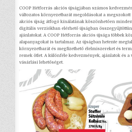
COOP Hétforrás akciós újságjában számos kedvezmény
változatos környezetbarát megoldásokat a megszokott 
akciós újság átfogó kínálatának köszönhetően mindenk
digitális verziókban elérhető újságban összegyűjtött
ajánlatokat. A COOP Hétforrás akciós újsága többek kö
alapanyagokat is tartalmaz. Az újságban hetente megta
környezetbarát és megfizethető élelmiszereket és ter
remek ötlet. A különféle kedvezmények, ajánlatok és a
vásárlási lehetőséget.