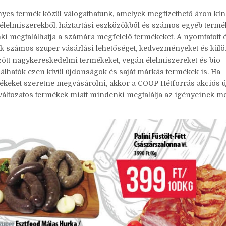
es termék közül válogathatunk, amelyek megfizethető áron kín
élelmiszerekből, háztartási eszközökből és számos egyéb termé
i megtalálhatja a számára megfelelő termékeket. A nyomtatott 
ünk számos szuper vásárlási lehetőséget, kedvezményeket és kül
zött nagykereskedelmi termékeket, vegán élelmiszereket és bio
lálhatók ezen kívül újdonságok és saját márkás termékek is. Ha
mékeket szeretne megvásárolni, akkor a COOP Hétforrás akciós 
 változatos termékek miatt mindenki megtalálja az igényeinek m