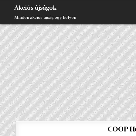
Skip
Akciós újságok
to
content
Minden akciós újság egy helyen
COOP Hé